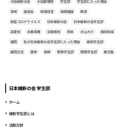
大阪維新の会
大阪都構想
学生部
学生部に入った理由
宮崎
座談会
政策提言
政策議論
教育
新型コロナウイルス
日本維新の会
日本維新の会学生部
森夏枝
永藤英機
活動報告
熊本
片山大介
病床削減
福岡
私が日本維新の会学生部に入った理由
維新学生部
藤田文武
選挙
長崎
関東学生部
関西学生部
鹿児島
日本維新の会 学生部
ホーム
維新学生部とは
活動方針