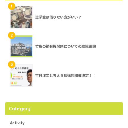
1
奨学金は借りない方がいい？
2
竹島の領有権問題についての政策議論
3
吉村洋文と考える都構想開催決定！！
Category
Activity