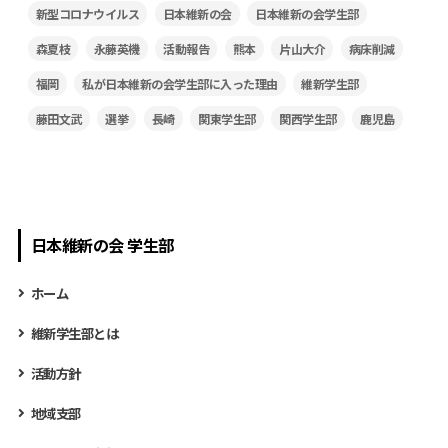
新型コロナウイルス
日本維新の会
日本維新の会学生部
森夏枝
永藤英機
活動報告
熊本
片山大介
病床削減
福岡
私が日本維新の会学生部に入った理由
維新学生部
藤田文武
選挙
長崎
関東学生部
関西学生部
鹿児島
日本維新の会 学生部
ホーム
維新学生部とは
活動方針
地域支部