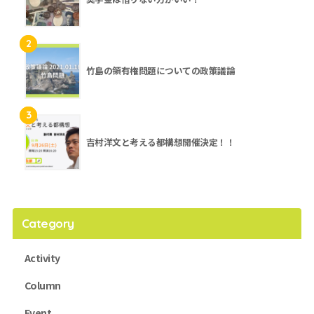
2
竹島の領有権問題についての政策議論
3
吉村洋文と考える都構想開催決定！！
Category
Activity
Column
Event