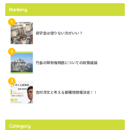
Ranking
1
奨学金は借りない方がいい？
2
竹島の領有権問題についての政策議論
3
吉村洋文と考える都構想開催決定！！
Category