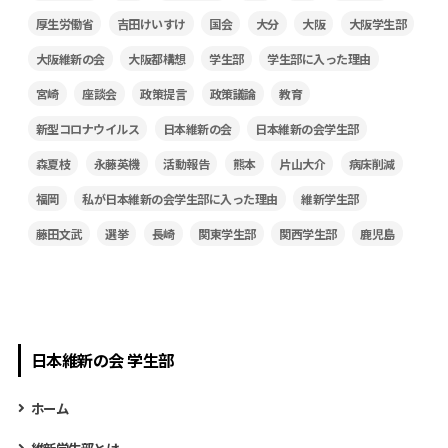
厚生労働省
吉田けいすけ
国会
大分
大阪
大阪学生部
大阪維新の会
大阪都構想
学生部
学生部に入った理由
宮崎
座談会
政策提言
政策議論
教育
新型コロナウイルス
日本維新の会
日本維新の会学生部
森夏枝
永藤英機
活動報告
熊本
片山大介
病床削減
福岡
私が日本維新の会学生部に入った理由
維新学生部
藤田文武
選挙
長崎
関東学生部
関西学生部
鹿児島
日本維新の会 学生部
ホーム
維新学生部とは