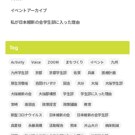
イベントアーカイブ
私が日本維新の会学生部に入った理由
Tag
Activity
Voice
ZOOM
まちづくり
イベント
九州
九州学生部
京都
京都学生部
佐賀
兵庫
医療計画
厚生労働省
吉田けいすけ
国会
大分
大阪
大阪学生部
大阪維新の会
大阪都構想
学生部
学生部に入った理由
宮崎
座談会
政策提言
政策議論
教育
新型コロナウイルス
日本維新の会
日本維新の会学生部
森夏枝
永藤英機
活動報告
熊本
片山大介
病床削減