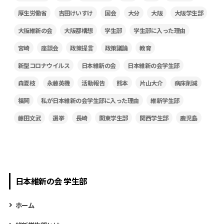
厚生労働省
吉田けいすけ
国会
大分
大阪
大阪学生部
大阪維新の会
大阪都構想
学生部
学生部に入った理由
宮崎
座談会
政策提言
政策議論
教育
新型コロナウイルス
日本維新の会
日本維新の会学生部
森夏枝
永藤英機
活動報告
熊本
片山大介
病床削減
福岡
私が日本維新の会学生部に入った理由
維新学生部
藤田文武
選挙
長崎
関東学生部
関西学生部
鹿児島
日本維新の会 学生部
ホーム