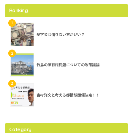
Ranking
1
奨学金は借りない方がいい？
2
竹島の領有権問題についての政策議論
3
吉村洋文と考える都構想開催決定！！
Category