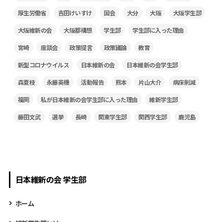
厚生労働省
吉田けいすけ
国会
大分
大阪
大阪学生部
大阪維新の会
大阪都構想
学生部
学生部に入った理由
宮崎
座談会
政策提言
政策議論
教育
新型コロナウイルス
日本維新の会
日本維新の会学生部
森夏枝
永藤英機
活動報告
熊本
片山大介
病床削減
福岡
私が日本維新の会学生部に入った理由
維新学生部
藤田文武
選挙
長崎
関東学生部
関西学生部
鹿児島
日本維新の会 学生部
ホーム