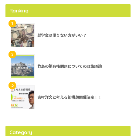
Ranking
1
奨学金は借りない方がいい？
2
竹島の領有権問題についての政策議論
3
吉村洋文と考える都構想開催決定！！
Category