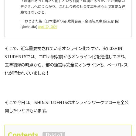
「距離があって当たり前」という前提・環境があったことが素早い
デジタル化につながり、これは今後の社会変革を占う上で重要な経
験ではないかと。
— おときた駿（日本維新の会 政調会長・衆議院東京1区支部長）
(@otokita)
April 22, 2021
そこで、近年重要視されているオンライン化ですが、実はISHIN
STUDENTSでは、コロナ禍以前からオンライン化を推進しており、
去年初頭の時点から、部の運営は完全にオンライン化、ペーパレス
化が行われていました！
そこで今日は、ISHIN STUDENTSのオンラインワークフローを全公
開したいとおもいます。
Contents
[
hide
]