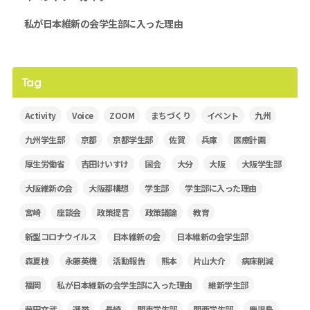
私が日本維新の会学生部に入った理由
Tag
Activity
Voice
ZOOM
まちづくり
イベント
九州
九州学生部
京都
京都学生部
佐賀
兵庫
医療計画
厚生労働省
吉田けいすけ
国会
大分
大阪
大阪学生部
大阪維新の会
大阪都構想
学生部
学生部に入った理由
宮崎
座談会
政策提言
政策議論
教育
新型コロナウイルス
日本維新の会
日本維新の会学生部
森夏枝
永藤英機
活動報告
熊本
片山大介
病床削減
福岡
私が日本維新の会学生部に入った理由
維新学生部
藤田文武
選挙
長崎
関東学生部
関西学生部
鹿児島