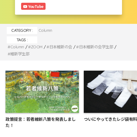
YouTube
CATEGORY :
Column
TAGS :
Column
ZOOM
日本維新の会
日本維新の会学生部
維新学生部
政策提言：若者維新八策を発表しまし
ついにやってきたレジ袋有
た！