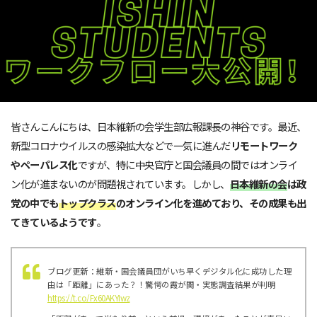
皆さんこんにちは、日本維新の会学生部広報課長の神谷です。最近、
新型コロナウイルスの感染拡大などで一気に進んだ
リモートワーク
やペーパレス化
ですが、特に中央官庁と国会議員の間ではオンライ
ン化が進まないのが問題視されています。しかし、
日本維新の会
は政
党の中でも
トップクラス
のオンライン化を進めており、その成果も出
てきているようです
。
ブログ更新：維新・国会議員団がいち早くデジタル化に成功した理
由は「距離」にあった？！驚愕の霞が関・実態調査結果が判明
https://t.co/Fx60AKYIwz