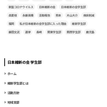
新型コロナウイルス
日本維新の会
日本維新の会学生部
森夏枝
永藤英機
活動報告
熊本
片山大介
病床削減
福岡
私が日本維新の会学生部に入った理由
維新学生部
藤田文武
選挙
長崎
関東学生部
関西学生部
鹿児島
日本維新の会 学生部
ホーム
維新学生部とは
活動方針
地域支部