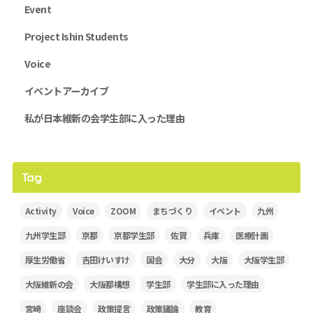
Event
Project Ishin Students
Voice
イベントアーカイブ
私が日本維新の会学生部に入った理由
Tag
Activity
Voice
ZOOM
まちづくり
イベント
九州
九州学生部
京都
京都学生部
佐賀
兵庫
医療計画
厚生労働省
吉田けいすけ
国会
大分
大阪
大阪学生部
大阪維新の会
大阪都構想
学生部
学生部に入った理由
宮崎
座談会
政策提言
政策議論
教育