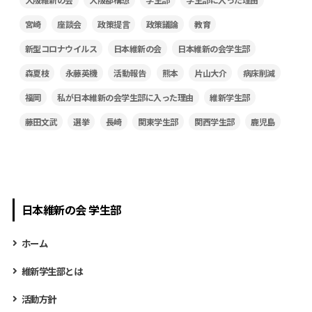
宮崎
座談会
政策提言
政策議論
教育
新型コロナウイルス
日本維新の会
日本維新の会学生部
森夏枝
永藤英機
活動報告
熊本
片山大介
病床削減
福岡
私が日本維新の会学生部に入った理由
維新学生部
藤田文武
選挙
長崎
関東学生部
関西学生部
鹿児島
日本維新の会 学生部
ホーム
維新学生部とは
活動方針