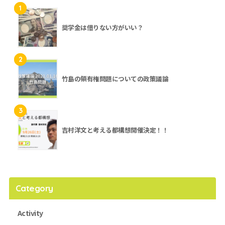
1
奨学金は借りない方がいい？
2
竹島の領有権問題についての政策議論
3
吉村洋文と考える都構想開催決定！！
Category
Activity