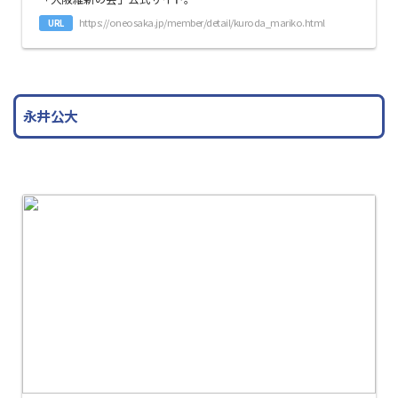
https://oneosaka.jp/member/detail/kuroda_mariko.html
URL
永井公大