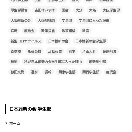
厚生労働省
吉田けいすけ
国会
大分
大阪
大阪学生部
大阪維新の会
大阪都構想
学生部
学生部に入った理由
宮崎
座談会
政策提言
政策議論
教育
新型コロナウイルス
日本維新の会
日本維新の会学生部
森夏枝
永藤英機
活動報告
熊本
片山大介
病床削減
福岡
私が日本維新の会学生部に入った理由
維新学生部
藤田文武
選挙
長崎
関東学生部
関西学生部
鹿児島
日本維新の会 学生部
ホーム