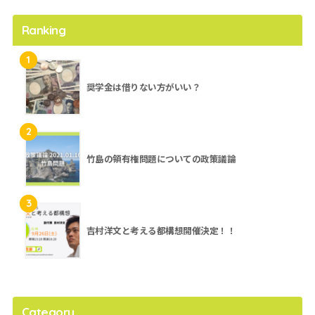
Ranking
1
奨学金は借りない方がいい？
2
竹島の領有権問題についての政策議論
3
吉村洋文と考える都構想開催決定！！
Category