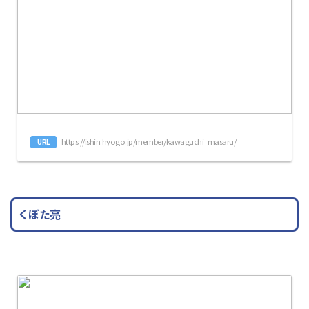
https://ishin.hyogo.jp/member/kawaguchi_masaru/
URL
くぼた亮