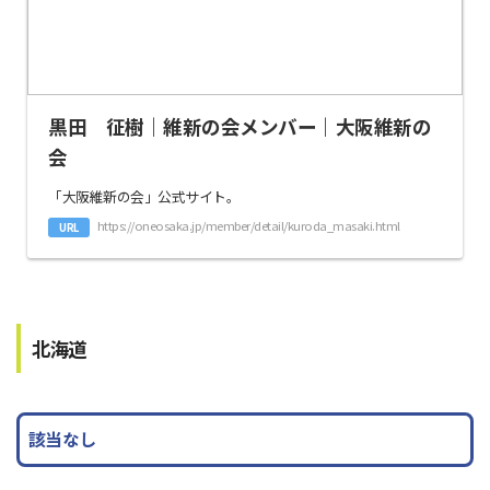
黒田 征樹｜維新の会メンバー｜大阪維新の
会
「大阪維新の会」公式サイト。
https://oneosaka.jp/member/detail/kuroda_masaki.html
URL
北海道
該当なし