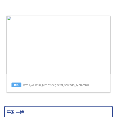
https://o-ishin.jp/member/detail/sawada_ryou.html
URL
平沢 一博