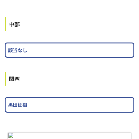
中部
該当なし
関西
黒田征樹