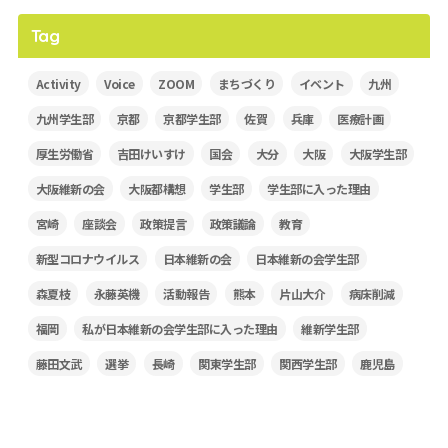
Tag
Activity
Voice
ZOOM
まちづくり
イベント
九州
九州学生部
京都
京都学生部
佐賀
兵庫
医療計画
厚生労働省
吉田けいすけ
国会
大分
大阪
大阪学生部
大阪維新の会
大阪都構想
学生部
学生部に入った理由
宮崎
座談会
政策提言
政策議論
教育
新型コロナウイルス
日本維新の会
日本維新の会学生部
森夏枝
永藤英機
活動報告
熊本
片山大介
病床削減
福岡
私が日本維新の会学生部に入った理由
維新学生部
藤田文武
選挙
長崎
関東学生部
関西学生部
鹿児島