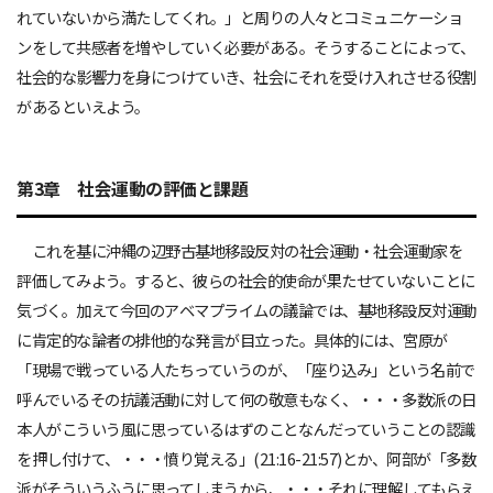
れていないから満たしてくれ。」と周りの人々とコミュニケーショ
ンをして共感者を増やしていく必要がある。そうすることによって、
社会的な影響力を身につけていき、社会にそれを受け入れさせる役割
があるといえよう。
第3章 社会運動の評価と課題
これを基に沖縄の辺野古基地移設反対の社会運動・社会運動家を
評価してみよう。すると、彼らの社会的使命が果たせていないことに
気づく。加えて今回のアベマプライムの議論では、基地移設反対運動
に肯定的な論者の排他的な発言が目立った。具体的には、宮原が
「現場で戦っている人たちっていうのが、「座り込み」という名前で
呼んでいるその抗議活動に対して何の敬意もなく、・・・多数派の日
本人がこういう風に思っているはずのことなんだっていうことの認識
を押し付けて、・・・憤り覚える」(21:16-21:57)とか、阿部が「多数
派がそういうふうに思ってしまうから、・・・それに理解してもらえ