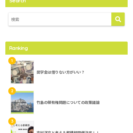
Search
Ranking
1
奨学金は借りない方がいい？
2
竹島の領有権問題についての政策議論
3
吉村洋文と考える都構想開催決定！！