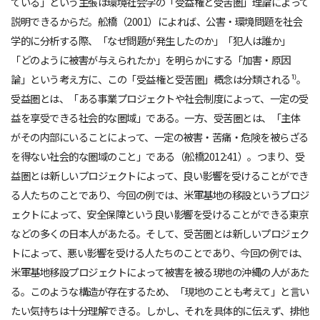
ている」という主張は環境社会学の「受益権と受苦圏」理論によって
説明できるからだ。舩橋（2001）によれば、公害・環境問題を社会
学的に分析する際、「なぜ問題が発生したのか」「犯人は誰か」
「どのように被害が与えられたか」を明らかにする「加害・原因
論」という考え方に、この「受益権と受苦圏」概念は分類される¹⁾。
受益圏とは、「ある事業プロジェクトや社会制度によって、一定の受
益を享受できる社会的な圏域」である。一方、受苦圏とは、「主体
がその内部にいることによって、一定の被害・苦痛・危険を被らざる
を得ない社会的な圏域のこと」である（舩橋2012:41）。つまり、受
益圏とは新しいプロジェクトによって、良い影響を受けることができ
る人たちのことであり、今回の例では、米軍基地の移設というプロジ
ェクトによって、安全保障という良い影響を受けることができる東京
などの多くの日本人があたる。そして、受苦圏とは新しいプロジェク
トによって、悪い影響を受ける人たちのことであり、今回の例では、
米軍基地移設プロジェクトによって被害を被る現地の沖縄の人があた
る。このような構造が存在するため、「現地のことも考えて」と言い
たい気持ちは十分理解できる。しかし、それを具体的に伝えず、排他