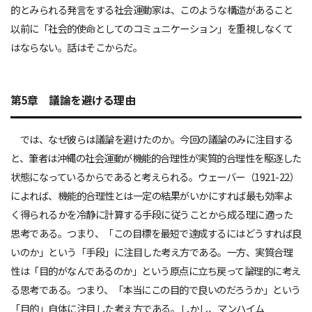
的とみられる発言をする社会運動家は、このような構造があること
以前に「社会的使命としてのコミュニケーション」を重視しなくて
はならない。話はそこからだ。
第5章 議論を避ける理由
では、なぜ彼らは議論を避けたのか。今回の議論のみに注目する
と、筆者は沖縄の社会運動が機能的合理性が実質的合理性を駆逐した
状態になっているからであると考えられる。ウェーバー（1921-22）
によれば、機能的合理性とは一定の結果がいかにすれば最も効率よ
く得られるかを冷静に計算する手段に従うことから成る理に適った
思考である。つまり、「この目標を最短で達成するにはどうすれば良
いのか」という「手段」に注目した考え方である。一方、実質合理
性は「目的がなんであるのか」という原点に立ち戻って論理的に考え
る思考である。つまり、「本当にこの目的で良いのだろうか」という
「目的」自体に注目した考え方である。しかし、マンハイム