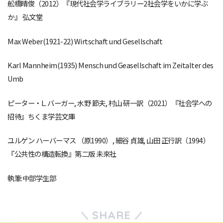
舩橋晴俊（2012）『現代社会学ライブラリー2社会学をいかに学ぶ
か』 弘文堂
Max Weber(1921-22) Wirtschaft und Gesellschaft
Karl Mannheim(1935) Mensch und Geasellschaft im Zeitalter des
Umb
ピーター・L. バーガー, 水野 節夫, 村山 研一訳（2021）『社会学への
招待』ちくま学芸文庫
ユルゲン ハーバーマス （原1990）, 細谷 貞雄, 山田 正行訳（1994）
『公共性の構造転換』第二版 未來社
執筆:中部学生部
SHARE