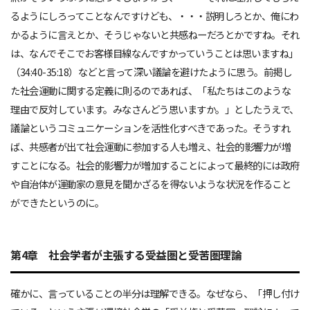
るようにしろってことなんですけども、・・・説明しろとか、俺にわ
かるように言えとか、そうじゃないと共感ねーだろとかですね。それ
は、なんでそこでお客様目線なんですかっていうことは思いますね」
（34:40-35:18）などと言って深い議論を避けたように思う。前掲し
た社会運動に関する定義に則るのであれば、「私たちはこのような
理由で反対しています。みなさんどう思いますか。」としたうえで、
議論というコミュニケーションを活性化すべきであった。そうすれ
ば、共感者が出て社会運動に参加する人も増え、社会的影響力が増
すことになる。社会的影響力が増加することによって最終的には政府
や自治体が運動家の意見を聞かざるを得ないような状況を作ること
ができたというのに。
第4章 社会学者が主張する受益圏と受苦圏理論
確かに、言っていることの半分は理解できる。なぜなら、「押し付け