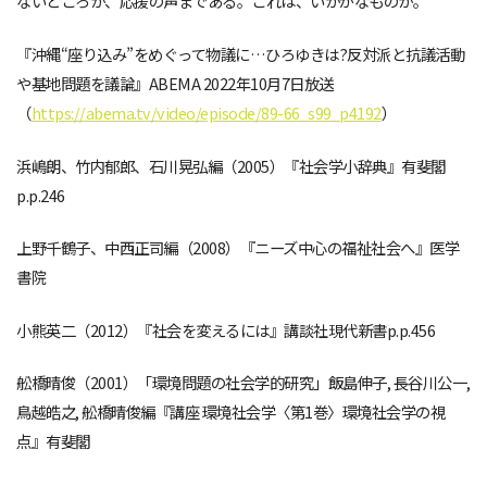
ないどころか、応援の声まである。これは、いかがなものか。
『沖縄“座り込み”をめぐって物議に…ひろゆきは?反対派と抗議活動
や基地問題を議論』ABEMA 2022年10月7日放送
（
https://abema.tv/video/episode/89-66_s99_p4192
）
浜嶋朗、竹内郁郎、石川晃弘編（2005）『社会学小辞典』有斐閣
p.p.246
上野千鶴子、中西正司編（2008）『ニーズ中心の福祉社会へ』医学
書院
小熊英二（2012）『社会を変えるには』講談社現代新書p.p.456
舩橋晴俊（2001）「環境問題の社会学的研究」飯島伸子, 長谷川公一,
鳥越皓之, 舩橋晴俊編『講座 環境社会学〈第1巻〉環境社会学の視
点』有斐閣