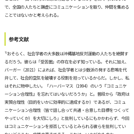
で、全国の人たちと謙虚にコミュニケーションを取り、仲間を集める
ことではないかと考えられる。
参考文献
¹⁾おそらく、社会学者の大多数は沖縄基地反対運動の人たちを絶賛す
るだろう。彼らは「受苦圏」の存在を必ず知っている。それに加え、
バーガー（2021）によれば、社会学者とは少数派の発する悲鳴を代
弁して、社会的空気を破壊する役割を担っているからだ。しかし、私
はそれに物申したい。「ハーバーマス（1994）のいう『コミュニケ
ーション合理性』を忘れてはいないだろうか」と。普段から「政府は
実質合理性（目的をいかに効率的に達成するか）であるが、コミュ
ニケーション合理性（皆で話し合って共通・合意した目標をつくって
やっていくか）を大切にしろ」と批判しているにもかかわらず、今回
はコミュニケーションを拒否しているとみられる彼らを批判してい