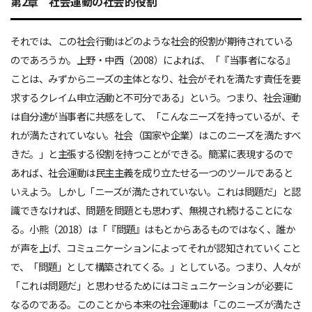
第2章 社会運動の社会的役割
それでは、この社会行動はどのような社会的役割が期待されている
のであろうか。上野・中西（2008）によれば、「『当事者になる』
ことは、みずからニーズの主体となり、社会がそれを満たす責任を要
求するクレイム申立活動と不可分である」という。つまり、社会運動
は自分達が当事者に共感をして、「こんなニーズを持っているが、そ
れが満たされていない。社会（国家や企業）はこのニーズを満たすべ
きだ。」と主張する役割を持つことができる。簡潔に表現するので
あれば、社会運動は民主主義を成り立たせる一つのツールであると
いえよう。しかし「ニーズが満たされていない。これは問題だ」と認
識できなければ、問題を問題とも思わず、無視され続けることにな
る。小熊（2018）は「『問題』はもとからあるものではなく、誰か
が声を上げ、コミュニケーションによってそれが認知されていくこと
で、「問題」として構築されてくる。」としている。つまり、人々が
「これは問題だ」と思わせるためにはコミュニケーションが必要に
なるのである。このことから本来の社会運動は「このニーズが満たさ