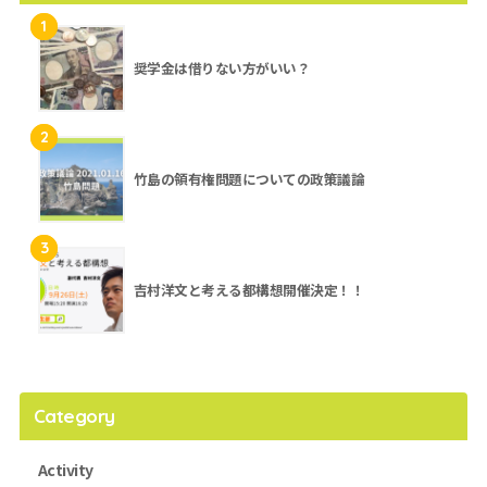
1
奨学金は借りない方がいい？
2
竹島の領有権問題についての政策議論
3
吉村洋文と考える都構想開催決定！！
Category
Activity