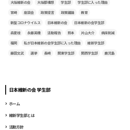
大阪維新の会
大阪都構想
学生部
学生部に入った理由
宮崎
座談会
政策提言
政策議論
教育
新型コロナウイルス
日本維新の会
日本維新の会学生部
森夏枝
永藤英機
活動報告
熊本
片山大介
病床削減
福岡
私が日本維新の会学生部に入った理由
維新学生部
藤田文武
選挙
長崎
関東学生部
関西学生部
鹿児島
日本維新の会 学生部
ホーム
維新学生部とは
活動方針